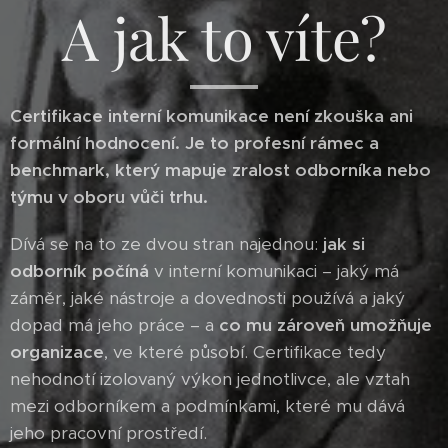
A jak to víte?
Certifikace interní komunikace není zkouška ani
formální hodnocení. Je to profesní rámec a
benchmark, který mapuje zralost odborníka nebo
týmu v oboru vůči trhu.
Dívá se na to ze dvou stran najednou:
jak si
odborník počíná
v interní komunikaci – jaký má
záměr, jaké nástroje a dovednosti používá a jaký
dopad má jeho práce – a
co mu zároveň umožňuje
organizace
, ve které působí. Certifikace tedy
nehodnotí izolovaný výkon jednotlivce, ale vztah
mezi odborníkem a podmínkami, které mu dává
jeho pracovní prostředí.