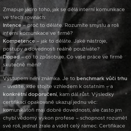
Zmapuje jádro toho, jak se dělá interní komunikace
ve třech rovinách:
Intence
– proč to děláte. Rozumíte smyslu a roli
interní komunikace ve firmě?
Kompetence
– jak to děláte. Jaké nástroje,
postupy a dovednosti reálně používáte?
Dopad
– co to způsobuje. Co vaše práce ve firmě
skutečně mění?
Výstupem není známka. Je to
benchmark vůči trhu
– uvidíte, kde stojíte vzhledem k ostatním – a
konkrétní doporučení
, kam dál růst. Výsledky
certifikací opakovaně ukazují jednu věc:
komunikátoři mají dobré dovednosti, ale často jim
chybí vědomý výkon profese – schopnost rozumět
své roli, jednat zrale a vidět celý rámec. Certifikace